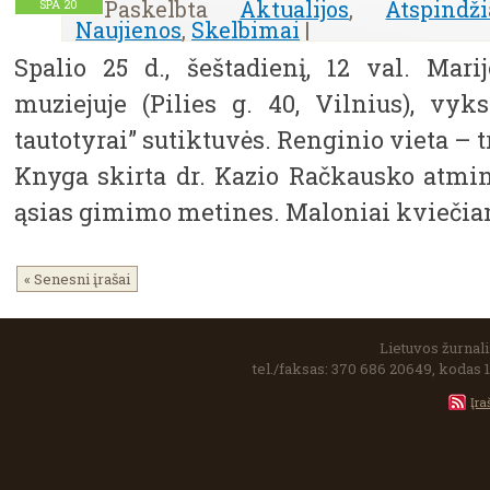
Paskelbta
Aktualijos
,
Atspindži
SPA
20
Naujienos
,
Skelbimai
|
Spalio 25 d., šeštadienį, 12 val. Mari
muziejuje (Pilies g. 40, Vilnius), vyk
tautotyrai” sutiktuvės. Renginio vieta – 
Knyga skirta dr. Kazio Račkausko atmin
ąsias gimimo metines. Maloniai kvieč
« Senesni įrašai
Lietuvos žurnalis
tel./faksas: 370 686 20649, kodas 
Įra