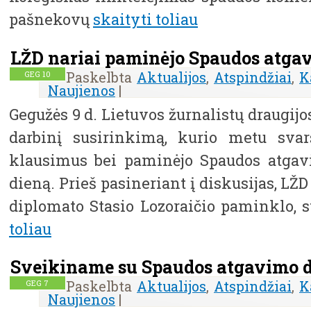
pašnekovų
skaityti toliau
LŽD nariai paminėjo Spaudos atga
Paskelbta
Aktualijos
,
Atspindžiai
,
K
GEG
10
Naujienos
|
Gegužės 9 d. Lietuvos žurnalistų draugij
darbinį susirinkimą, kurio metu svar
klausimus bei paminėjo Spaudos atgav
dieną. Prieš pasineriant į diskusijas, LŽD
diplomato Stasio Lozoraičio paminklo, s
toliau
Sveikiname su Spaudos atgavimo d
Paskelbta
Aktualijos
,
Atspindžiai
,
K
GEG
7
Naujienos
|