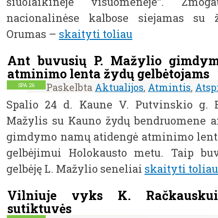
šiuolaikinėje visuomenėje“. Žmo
nacionalinėse kalbose siejamas su 
Orumas –
skaityti toliau
Ant buvusių P. Mažylio gimdy
atminimo lenta žydų gelbėtojams
Paskelbta
Aktualijos
,
Atmintis
,
Atsp
SPA
26
Spalio 24 d. Kaune V. Putvinskio g. 
Mažylis su Kauno žydų bendruomene an
gimdymo namų atidengė atminimo lentą,
gelbėjimui Holokausto metu. Taip buv
gelbėję L. Mažylio seneliai
skaityti toliau
Vilniuje vyks K. Račkauskui
sutiktuvės