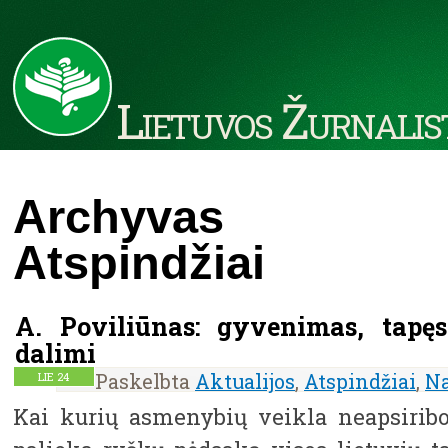
Lietuvos Žurnalis
Archyvas kat
Atspindžiai
A. Poviliūnas: gyvenimas, tapęs 
dalimi
Paskelbta
Aktualijos
,
Atspindžiai
,
Na
LIE
24
Kai kurių asmenybių veikla neapsiriboj