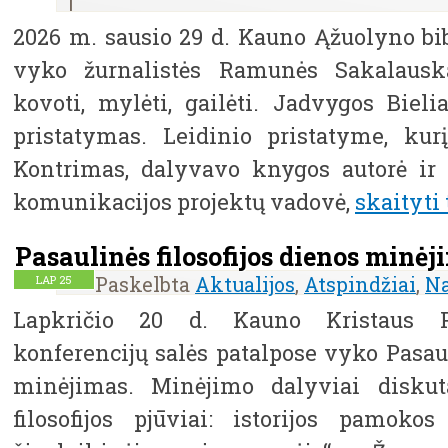
|
2026 m. sausio 29 d. Kauno Ąžuolyno bib
vyko žurnalistės Ramunės Sakalauska
kovoti, mylėti, gailėti. Jadvygos Biel
pristatymas. Leidinio pristatyme, ku
Kontrimas, dalyvavo knygos autorė ir l
komunikacijos projektų vadovė,
skaityti 
Pasaulinės filosofijos dienos minė
Paskelbta
Aktualijos
,
Atspindžiai
,
Na
LAP
25
Lapkričio 20 d. Kauno Kristaus Pr
konferencijų salės patalpose vyko Pasaul
minėjimas. Minėjimo dalyviai diskut
filosofijos pjūviai: istorijos pamok