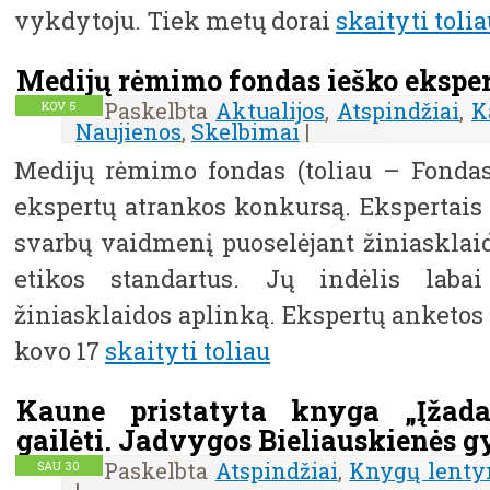
vykdytoju. Tiek metų dorai
skaityti tolia
Medijų rėmimo fondas ieško eksper
Paskelbta
Aktualijos
,
Atspindžiai
,
K
KOV
5
Naujienos
,
Skelbimai
|
Medijų rėmimo fondas (toliau – Fondas
ekspertų atrankos konkursą. Ekspertais t
svarbų vaidmenį puoselėjant žiniasklaid
etikos standartus. Jų indėlis laba
žiniasklaidos aplinką. Ekspertų anketos
kovo 17
skaityti toliau
Kaune pristatyta knyga „Įžadas
gailėti. Jadvygos Bieliauskienės 
Paskelbta
Atspindžiai
,
Knygų lenty
SAU
30