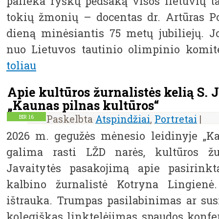
palieka ryškų pėdsaką visos lietuvių tau
tokių žmonių – docentas dr. Artūras Po
dieną minėsiantis 75 metų jubiliejų. J
nuo Lietuvos tautinio olimpinio komi
toliau
Apie kultūros žurnalistės kelią S.
„Kaunas pilnas kultūros“
Paskelbta
Atspindžiai
,
Portretai
|
BIR
16
2026 m. gegužės mėnesio leidinyje „Ka
galima rasti LŽD narės, kultūros žu
Javaitytės pasakojimą apie pasirinkt
kalbino žurnalistė Kotryna Lingienė
ištrauka. Trumpas pasilabinimas ar sus
kolegiškas linktelėjimas spaudos konfer