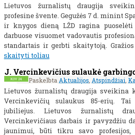
Lietuvos žurnalistų draugija sveik
profesine švente. Gegužės 7 d. minint Sp
ir knygos dieną LŽD ragina puoselėti 
darbuose visuomet vadovautis profesion
standartais ir gerbti skaitytoją. Graž
skaityti toliau
J. Vercinkevičius sulaukė garbingo
Paskelbta
Aktualijos
,
Atspindžiai
,
Ka
KOV
24
Lietuvos žurnalistų draugija sveikina 
Vercinkevičių sulaukus 85-erių. Tai
jubiliejus. Lietuvos žurnalistų dra
Vercinkevičiaus darbais ir pavyzdžiu d
jaunimui, būti tikru savo profesijos, 