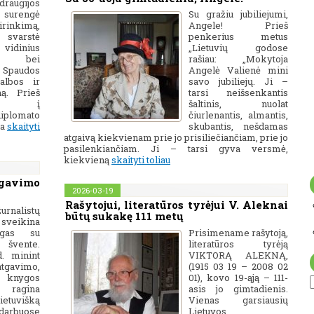
draugijos
e surengė
Su gražiu jubiliejumi,
irinkimą,
Angele! Prieš
 svarstė
penkerius metus
idinius
„Lietuvių godose
us bei
rašiau: „Mokytoja
Spaudos
Angelė Valienė mini
albos ir
savo jubiliejų. Ji –
ą. Prieš
tarsi neišsenkantis
iant į
šaltinis, nuolat
diplomato
čiurlenantis, almantis,
ia
skaityti
skubantis, nešdamas
atgaivą kiekvienam prie jo prisiliečiančiam, prie jo
pasilenkiančiam. Ji – tarsi gyva versmė,
kiekvieną
skaityti toliau
gavimo
2026-03-19
Rašytojui, literatūros tyrėjui V. Aleknai
rnalistų
būtų sukakę 111 metų
veikina
egas su
Prisimename rašytoją,
švente.
literatūros tyrėją
. minint
VIKTORĄ ALEKNĄ,
gavimo,
(1915 03 19 – 2008 02
 knygos
01), kovo 19-ąją – 111-
 ragina
asis jo gimtadienis.
ietuvišką
Vienas garsiausių
darbuose
Lietuvos