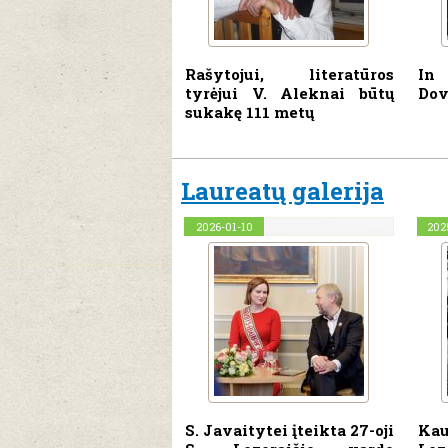
Rašytojui, literatūros
In
tyrėjui V. Aleknai būtų
Dov
sukakę 111 metų
Laureatų galerija
2026-01-10
202
S. Javaitytei įteikta 27-oji
Ka