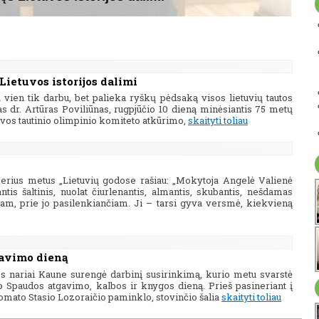
Lietuvos istorijos dalimi
vien tik darbu, bet palieka ryškų pėdsaką visos lietuvių tautos
as dr. Artūras Poviliūnas, rugpjūčio 10 dieną minėsiantis 75 metų
tuvos tautinio olimpinio komiteto atkūrimo,
skaityti toliau
nkerius metus „Lietuvių godose rašiau: „Mokytoja Angelė Valienė
ntis šaltinis, nuolat čiurlenantis, almantis, skubantis, nešdamas
iam, prie jo pasilenkiančiam. Ji – tarsi gyva versmė, kiekvieną
gavimo dieną
os nariai Kaune surengė darbinį susirinkimą, kurio metu svarstė
o Spaudos atgavimo, kalbos ir knygos dieną. Prieš pasineriant į
plomato Stasio Lozoraičio paminklo, stovinčio šalia
skaityti toliau