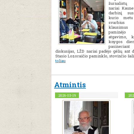
žurnalistų 
nariai Kaun
darbinį sus
kurio metu
svarbius v
klausim
paminėjo 
atgavimo, k
knygos dien
pasiner
diskusijas, LŽD nariai padėjo gėlių ant 
Stasio Lozoraičio paminklo, stovinčio šal
toliau
Atmintis
2026-03-19
202