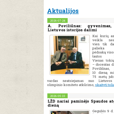
Aktualijos
2026-07-24
A. Poviliūnas: gyvenimas,
Lietuvos istorijos dalimi
Kai kurių a
veikla neap
vien tik da
palieka
pėdsaką visos
tautos ist
Vienas toki
– docentas dr
Poviliūnas, 
10 dieną mi
75 metų jubi
vardas neatsiejamas nuo Lietuvos 
olimpinio komiteto atkūrimo,
skaityti toli
2026-05-10
LŽD nariai paminėjo Spaudos a
dieną
Gegužės 9 d.