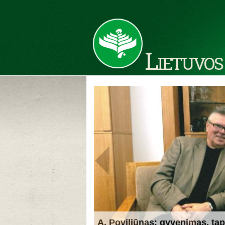
Lietuvos
A. Poviliūnas: gyvenimas, tap