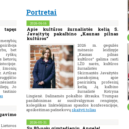
Portretai
2026-06-16
 tapęs
Apie kultūros žurnalistės kelią S.
Javaitytę pakalbino „Kaunas pilnas
kultūros“
smenybių
siriboja
2026 m. gegužės
rbu, bet
mėnesio leidinyje
 ryškų
„Kaunas pilnas
 lietuvių
kultūros“ galima rasti
orijoje.
LŽD narės, kultūros
ų žmonių
žurnalistės
. Artūras
Skirmantės Javaitytės
rugpjūčio
pasakojimą apie
nėsiantis
pasirinktą profesinį
liejų. Jo
kelią. Ją kalbino
tautinio
žurnalistė Kotryna
au
Lingienė. Dalinamės pokalbio ištrauka. Trumpas
pasilabinimas ar susižvalgymas renginyje,
kolegiškas linktelėjimas spaudos konferencijoje,
apsikeitimas pašnekovų
skaityti toliau
tgavimo
2026-05-31
 Lietuvos
Su 80-uoju gimtadieniu, Angele!