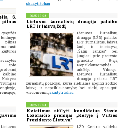
skaityti toliau
2025-12-08
elią S.
 pilnas
Lietuvos žurnalistų draugija palaiko
LRT ir laisvą žodį
gegužės
Lietuvos žurnalistų
idinyje
draugija (LŽD) palaiko
pilnas
LRT žurnalistus, laisvą
ima rasti
žodį ir iniciatyvą
kultūros
„Šalin rankas“ bei
jungiasi prie protesto
avaitytės
gruodžio 9-ąją
mą apie
Nepriklausomybės
profesinį
aikštėje Vilniuje.
kalbino
Lietuvos žurnalistų
 Kotryna
draugija pritaria LRT
. Trumpas
žurnalistų pozicijai, kuria siekiama apginti žodžio
nginyje,
laisvę ir nepriklausomybę bei siekį apsaugoti
encijoje,
visuomeninį
skaityti toliau
2025-12-04
Kvietimas siūlyti kandidatus Stasio
tgavimo
Lozoraičio premijai „Kelyje į Vilties
Prezidento Lietuvą“
 Lietuvos
LŽD Centro valdyba