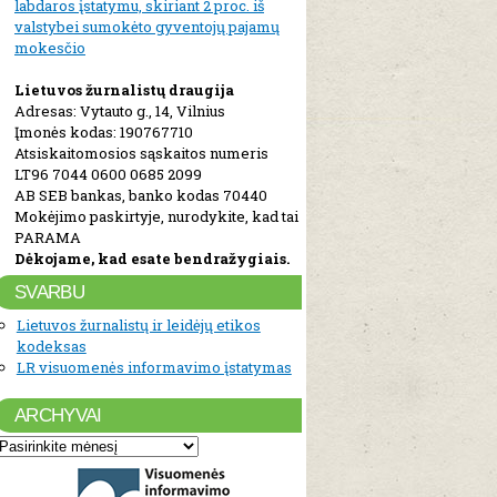
labdaros įstatymu, skiriant 2 proc. iš
valstybei sumokėto gyventojų pajamų
mokesčio
Lietuvos žurnalistų draugija
Adresas: Vytauto g., 14, Vilnius
Įmonės kodas: 190767710
Atsiskaitomosios sąskaitos numeris
LT96 7044 0600 0685 2099
AB SEB bankas, banko kodas 70440
Mokėjimo paskirtyje, nurodykite, kad tai
PARAMA
Dėkojame, kad esate bendražygiais.
SVARBU
Lietuvos žurnalistų ir leidėjų etikos
kodeksas
LR visuomenės informavimo įstatymas
ARCHYVAI
Archyvai