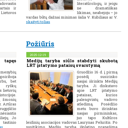
dovautis
literatūrologų, ir jeigu
artais ir
ne dramatiškas
Lietuvos
likimas, neabejoju – jo
vardas būtų dažnai minimas šalia V. Kubiliaus ar V.
skaityti toliau
Požiūris
2025-12-19
 tapęs
Medijų taryba siūlo stabdyti skubotą
LRT įstatymo pataisų svarstymą
smenybių
Gruodžio 16 d. į pirmą
siriboja
posėdį susirinko
rbu, bet
naujai išrinkta Medijų
 ryškų
taryba. Ji diskutavo
 lietuvių
apie LRT įstatymo
orijoje.
pataisas, kurios
ų žmonių
palengvintų vadovo
. Artūras
atledimą. Posėdžio
rugpjūčio
metu buvo išrinktas
nėsiantis
naujas pirmininkas,
liejų. Jo
juo tapo Kultūros
tautinio
leidinių asociacijos vadovas Laurynas Peluritis. Po
au
susitikimo Medijų taryba išplatino pranešimą