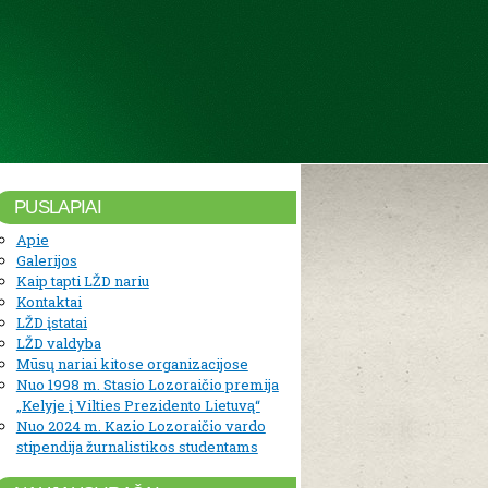
PUSLAPIAI
Apie
Galerijos
Kaip tapti LŽD nariu
Kontaktai
LŽD įstatai
LŽD valdyba
Mūsų nariai kitose organizacijose
Nuo 1998 m. Stasio Lozoraičio premija
„Kelyje į Vilties Prezidento Lietuvą“
Nuo 2024 m. Kazio Lozoraičio vardo
stipendija žurnalistikos studentams