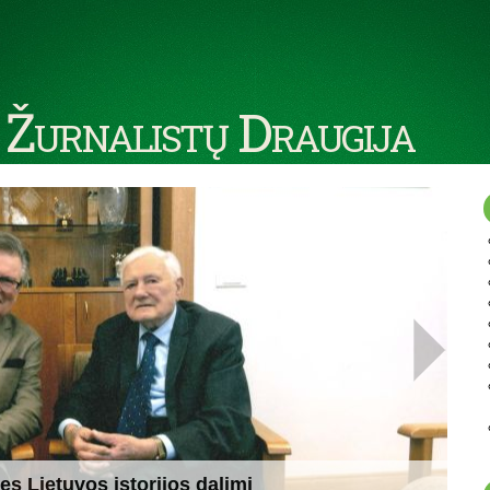
 Žurnalistų Draugija
ęs Lietuvos istorijos dalimi