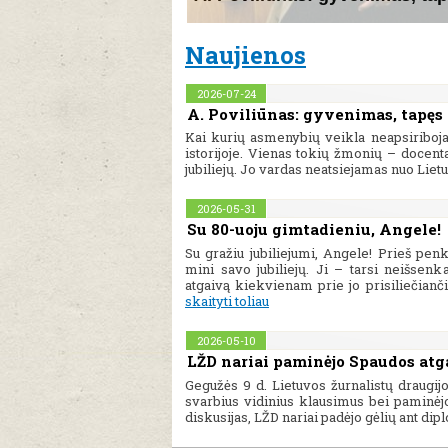
Naujienos
2026-07-24
A. Poviliūnas: gyvenimas, tapęs 
Kai kurių asmenybių veikla neapsiriboja 
istorijoje. Vienas tokių žmonių – docent
jubiliejų. Jo vardas neatsiejamas nuo Lie
2026-05-31
Su 80-uoju gimtadieniu, Angele!
Su gražiu jubiliejumi, Angele! Prieš pe
mini savo jubiliejų. Ji – tarsi neišsenka
atgaivą kiekvienam prie jo prisiliečianč
skaityti toliau
2026-05-10
LŽD nariai paminėjo Spaudos at
Gegužės 9 d. Lietuvos žurnalistų draugij
svarbius vidinius klausimus bei paminėj
diskusijas, LŽD nariai padėjo gėlių ant di