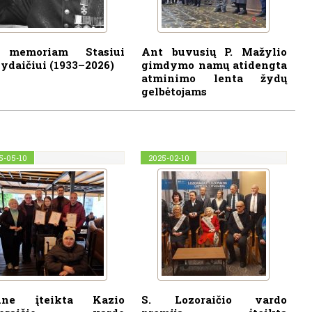
 memoriam Stasiui
Ant buvusių P. Mažylio
ydaičiui (1933–2026)
gimdymo namų atidengta
atminimo lenta žydų
gelbėtojams
5-05-10
2025-02-10
une įteikta Kazio
S. Lozoraičio vardo