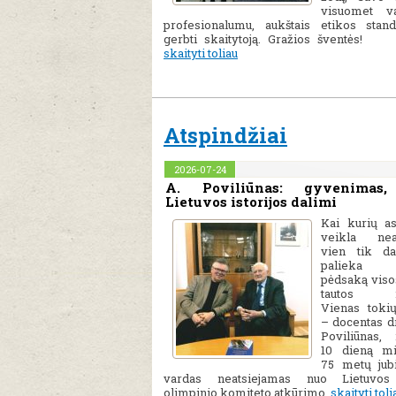
visuomet va
profesionalumu, aukštais etikos stand
gerbti skaitytoją. Gražios šventės! 
skaityti toliau
Atspindžiai
2026-07-24
A. Poviliūnas: gyvenimas,
Lietuvos istorijos dalimi
Kai kurių a
veikla neap
vien tik da
palieka
pėdsaką visos
tautos ist
Vienas toki
– docentas dr
Poviliūnas, 
10 dieną mi
75 metų jubi
vardas neatsiejamas nuo Lietuvos 
olimpinio komiteto atkūrimo,
skaityti toli