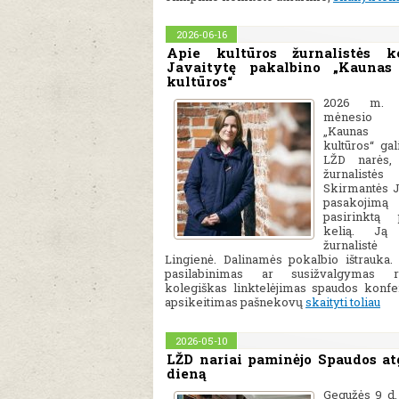
2026-06-16
Apie kultūros žurnalistės k
Javaitytę pakalbino „Kaunas
kultūros“
2026 m. 
mėnesio le
„Kaunas 
kultūros“ gal
LŽD narės, 
žurnalistės
Skirmantės J
pasakoji
pasirinktą 
kelią. Ją 
žurnalistė
Lingienė. Dalinamės pokalbio ištrauka
pasilabinimas ar susižvalgymas re
kolegiškas linktelėjimas spaudos konfer
apsikeitimas pašnekovų
skaityti toliau
2026-05-10
LŽD nariai paminėjo Spaudos a
dieną
Gegužės 9 d.