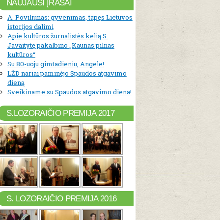
NAUJAUSI ĮRAŠAI
A. Poviliūnas: gyvenimas, tapęs Lietuvos
istorijos dalimi
Apie kultūros žurnalistės kelią S.
Javaitytę pakalbino „Kaunas pilnas
kultūros“
Su 80-uoju gimtadieniu, Angele!
LŽD nariai paminėjo Spaudos atgavimo
dieną
Sveikiname su Spaudos atgavimo diena!
S.LOZORAIČIO PREMIJA 2017
S. LOZORAIČIO PREMIJA 2016