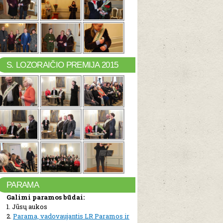
S. LOZORAIČIO PREMIJA 2015
PARAMA
Galimi paramos būdai:
1. Jūsų aukos
2.
Parama, vadovaujantis LR Paramos ir