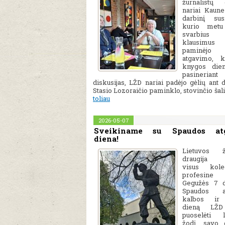
žurnalistų 
nariai Kaun
darbinį sus
kurio metu
svarbius v
klausim
paminėjo 
atgavimo, k
knygos dien
pasiner
diskusijas, LŽD nariai padėjo gėlių ant 
Stasio Lozoraičio paminklo, stovinčio šal
toliau
2026-05-07
Sveikiname su Spaudos at
diena!
Lietuvos žu
draugija s
visus kol
profesine 
Gegužės 7 d
Spaudos at
kalbos ir
dieną LŽD
puoselėti l
žodį, savo 