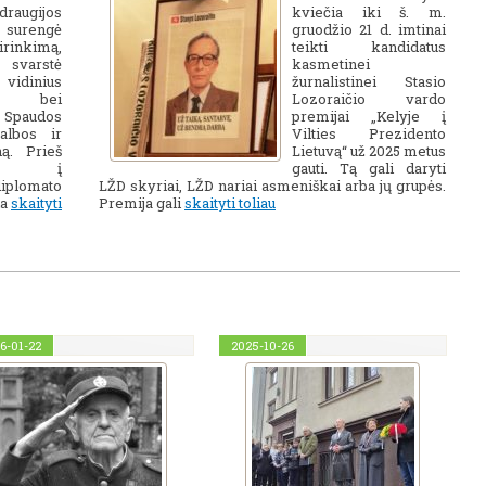
draugijos
kviečia iki š. m.
e surengė
gruodžio 21 d. imtinai
irinkimą,
teikti kandidatus
 svarstė
kasmetinei
idinius
žurnalistinei Stasio
us bei
Lozoraičio vardo
Spaudos
premijai „Kelyje į
albos ir
Vilties Prezidento
ą. Prieš
Lietuvą“ už 2025 metus
iant į
gauti. Tą gali daryti
diplomato
LŽD skyriai, LŽD nariai asmeniškai arba jų grupės.
ia
skaityti
Premija gali
skaityti toliau
6-01-22
2025-10-26