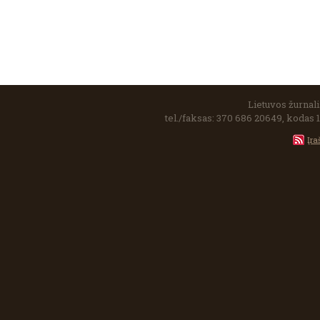
Lietuvos žurnalis
tel./faksas: 370 686 20649, kodas 
Įra