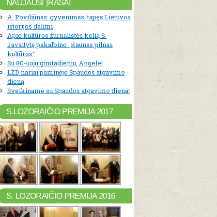
NAUJAUSI ĮRAŠAI
A. Poviliūnas: gyvenimas, tapęs Lietuvos
istorijos dalimi
Apie kultūros žurnalistės kelią S.
Javaitytę pakalbino „Kaunas pilnas
kultūros“
Su 80-uoju gimtadieniu, Angele!
LŽD nariai paminėjo Spaudos atgavimo
dieną
Sveikiname su Spaudos atgavimo diena!
S.LOZORAIČIO PREMIJA 2017
S. LOZORAIČIO PREMIJA 2016