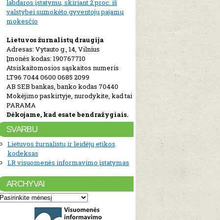
labdaros įstatymu, skiriant 2 proc. iš
valstybei sumokėto gyventojų pajamų
mokesčio
Lietuvos žurnalistų draugija
Adresas: Vytauto g., 14, Vilnius
Įmonės kodas: 190767710
Atsiskaitomosios sąskaitos numeris
LT96 7044 0600 0685 2099
AB SEB bankas, banko kodas 70440
Mokėjimo paskirtyje, nurodykite, kad tai
PARAMA
Dėkojame, kad esate bendražygiais.
SVARBU
Lietuvos žurnalistų ir leidėjų etikos
kodeksas
LR visuomenės informavimo įstatymas
ARCHYVAI
Archyvai