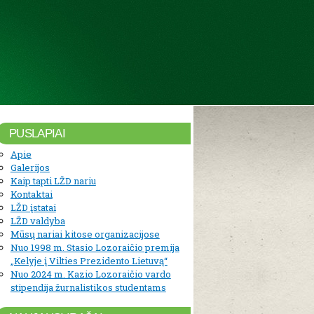
PUSLAPIAI
Apie
Galerijos
Kaip tapti LŽD nariu
Kontaktai
LŽD įstatai
LŽD valdyba
Mūsų nariai kitose organizacijose
Nuo 1998 m. Stasio Lozoraičio premija
„Kelyje į Vilties Prezidento Lietuvą“
Nuo 2024 m. Kazio Lozoraičio vardo
stipendija žurnalistikos studentams