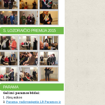
S. LOZORAIČIO PREMIJA 2015
PARAMA
Galimi paramos būdai:
1. Jūsų aukos
2.
Parama, vadovaujantis LR Paramos ir