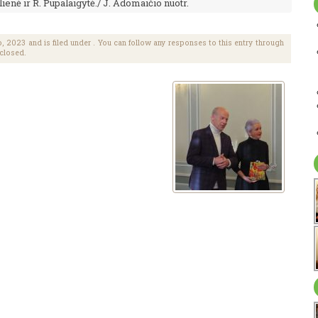
lienė ir R. Pupalaigytė./ J. Adomaičio nuotr.
 2023 and is filed under . You can follow any responses to this entry through
 closed.