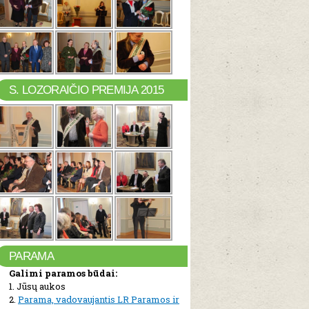
S. LOZORAIČIO PREMIJA 2015
PARAMA
Galimi paramos būdai:
1. Jūsų aukos
2.
Parama, vadovaujantis LR Paramos ir