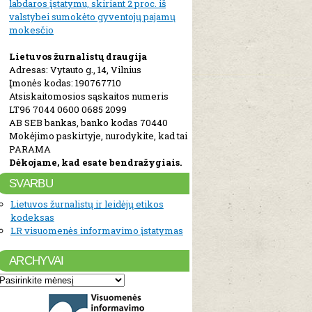
labdaros įstatymu, skiriant 2 proc. iš
valstybei sumokėto gyventojų pajamų
mokesčio
Lietuvos žurnalistų draugija
Adresas: Vytauto g., 14, Vilnius
Įmonės kodas: 190767710
Atsiskaitomosios sąskaitos numeris
LT96 7044 0600 0685 2099
AB SEB bankas, banko kodas 70440
Mokėjimo paskirtyje, nurodykite, kad tai
PARAMA
Dėkojame, kad esate bendražygiais.
SVARBU
Lietuvos žurnalistų ir leidėjų etikos
kodeksas
LR visuomenės informavimo įstatymas
ARCHYVAI
Archyvai