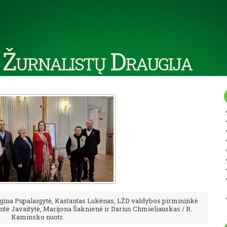
 Žurnalistų Draugija
Regina Pupalaigytė, Kastantas Lukėnas, LŽD valdybos pirmininkė
ntė Javaitytė, Marijona Šaknienė ir Darius Chmieliauskas / R.
Kaminsko nuotr.