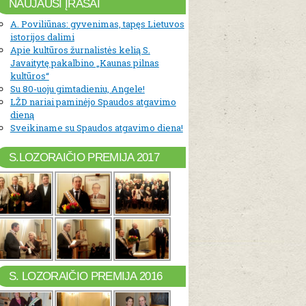
NAUJAUSI ĮRAŠAI
A. Poviliūnas: gyvenimas, tapęs Lietuvos
istorijos dalimi
Apie kultūros žurnalistės kelią S.
Javaitytę pakalbino „Kaunas pilnas
kultūros“
Su 80-uoju gimtadieniu, Angele!
LŽD nariai paminėjo Spaudos atgavimo
dieną
Sveikiname su Spaudos atgavimo diena!
S.LOZORAIČIO PREMIJA 2017
S. LOZORAIČIO PREMIJA 2016