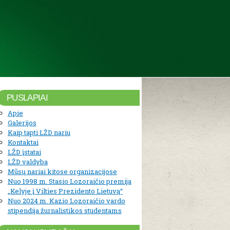
PUSLAPIAI
Apie
Galerijos
Kaip tapti LŽD nariu
Kontaktai
LŽD įstatai
LŽD valdyba
Mūsų nariai kitose organizacijose
Nuo 1998 m. Stasio Lozoraičio premija
„Kelyje į Vilties Prezidento Lietuvą“
Nuo 2024 m. Kazio Lozoraičio vardo
stipendija žurnalistikos studentams