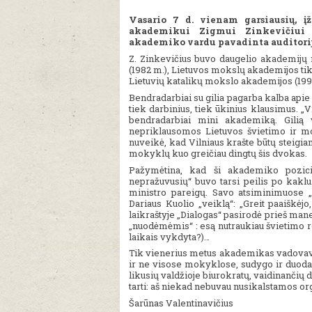
Vasario 7 d. vienam garsiausių, įž
akademikui Zigmui Zinkevičiui Vi
akademiko vardu pavadinta auditorij
Z. Zinkevičius buvo daugelio akademijų 
(1982 m.), Lietuvos mokslų akademijos tik
Lietuvių katalikų mokslo akademijos (1991
Bendradarbiai su gilia pagarba kalba api
tiek darbinius, tiek ūkinius klausimus. „V
bendradarbiai mini akademiką. Gilią
nepriklausomos Lietuvos švietimo ir m
nuveikė, kad Vilniaus krašte būtų steigi
mokyklų kuo greičiau dingtų šis dvokas.
Pažymėtina, kad ši akademiko pozicija
nepražuvusių“ buvo tarsi peilis po kaklu.
ministro pareigų. Savo atsiminimuose 
Dariaus Kuolio „veiklą“: „Greit paaiškėj
laikraštyje „Dialogas“ pasirodė prieš ma
„nuodėmėmis“ : esą nutraukiau švietimo r
laikais vykdyta?)…
Tik vienerius metus akademikas vadovavo m
ir ne visose mokyklose, sudygo ir duoda v
likusių valdžioje biurokratų, vaidinančių di
tarti: aš niekad nebuvau nusikalstamos or
Šarūnas Valentinavičius