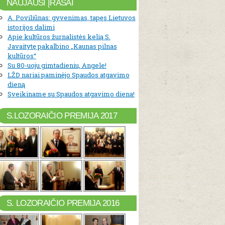
NAUJAUSI ĮRAŠAI
A. Poviliūnas: gyvenimas, tapęs Lietuvos
istorijos dalimi
Apie kultūros žurnalistės kelią S.
Javaitytę pakalbino „Kaunas pilnas
kultūros“
Su 80-uoju gimtadieniu, Angele!
LŽD nariai paminėjo Spaudos atgavimo
dieną
Sveikiname su Spaudos atgavimo diena!
S.LOZORAIČIO PREMIJA 2017
S. LOZORAIČIO PREMIJA 2016