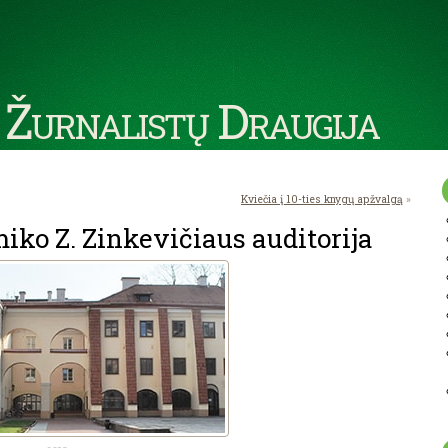
 Žurnalistų Draugija
Kviečia į 10-ties knygų apžvalgą
»
ko Z. Zinkevičiaus auditorija