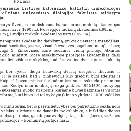
VU nuotr.
ymiausių Lietuvos kalbininkų, baltistui, dialektologui
lniaus universiteto filologijos fakultete atidaryta
a.
narys: Švedijos karališkosios humanitarinių mokslų akademijos
rasis narys (1990 m.), Norvegijos mokslų akademijos (1991 m.),
 m.), Latvijos mokslų akademijos narys (1995 m.).
e nepaprastą akademiko darbštumą, puikią orientaciją sprendžiant
isad nuoširdus, jautrus, visad ištiesdavęs pagalbos ranką“, – buvę
 vagą Z. Zinkevičius išarė būdamas vienų pirmųjų Atkurtos
okslo ministru. Šiose atsakingose pareigose akademikas daug
amos lietuviškos mokyklos, kad iš sovietine dvasia persisunkusių
 bei ryžtas diegti lietuvišką dvasią daugeliui „buvusių ir
 Ir jie pasiekė, kad Z. Zinkevičius kuo greičiau būtų atleistas iš
„Kaip aš buvau ministru“ akademikas su nuoskauda prisimena
o, kad Kuolys man iš tikrųjų rezga pinkles. 1996.12.20 mokytojų
ne nukreiptas Kuolio straipsnis, kuriame buvau kaltinamas visomis
eformą, kuri buvo iki tol vykdyta (kieno vykdyta? LDDP valdžios
inisterijai, bet jo pasėta lietuvybės bei patriotizmo sėkla, nors
aisius. Tikriausiai ne daugelis mokslininkų, o ir iki šios dienos
delius patriotus, gali drąsiai žvelgti į akis, ir be sąžinės graužaties
ganizacijos – komunistų partijos nariu.