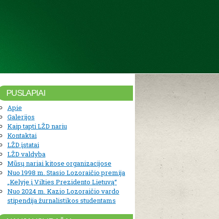
PUSLAPIAI
Apie
Galerijos
Kaip tapti LŽD nariu
Kontaktai
LŽD įstatai
LŽD valdyba
Mūsų nariai kitose organizacijose
Nuo 1998 m. Stasio Lozoraičio premija
„Kelyje į Vilties Prezidento Lietuvą“
Nuo 2024 m. Kazio Lozoraičio vardo
stipendija žurnalistikos studentams