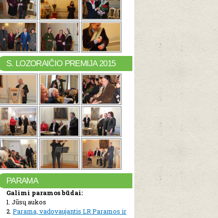
S. LOZORAIČIO PREMIJA 2015
PARAMA
Galimi paramos būdai:
1. Jūsų aukos
2.
Parama, vadovaujantis LR Paramos ir