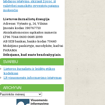
labdaros įstatymu, skiriant 2 proc. iš
valstybei sumokėto gyventojų pajamų
mokesčio
Lietuvos žurnalistų draugija
Adresas: Vytauto g., 14, Vilnius
Įmonės kodas: 190767710
Atsiskaitomosios sąskaitos numeris
LT96 7044 0600 0685 2099
AB SEB bankas, banko kodas 70440
Mokėjimo paskirtyje, nurodykite, kad tai
PARAMA
Dėkojame, kad esate bendražygiais.
SVARBU
Lietuvos žurnalistų ir leidėjų etikos
kodeksas
LR visuomenės informavimo įstatymas
ARCHYVAI
Archyvai