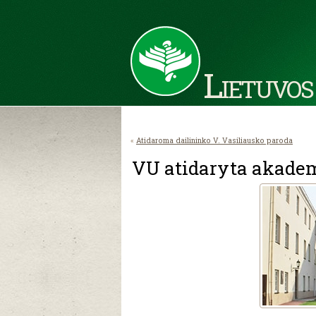
Lietuvos
«
Atidaroma dailininko V. Vasiliausko paroda
VU atidaryta akademi